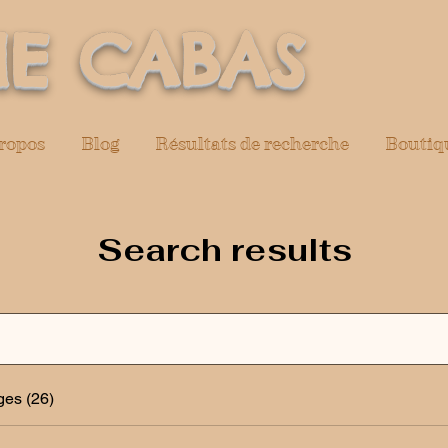
E CABAS
ropos
Blog
Résultats de recherche
Boutiq
Search results
ges (26)