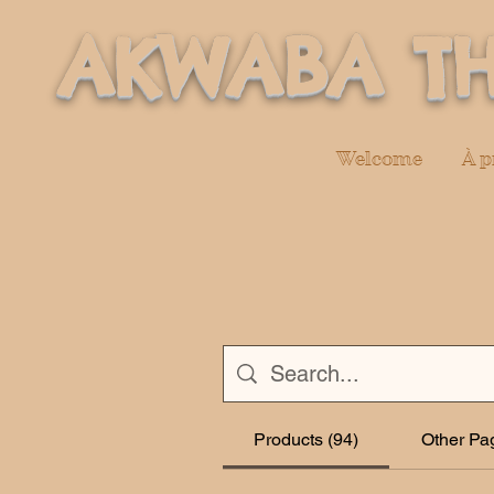
AKWABA TH
Welcome
À p
Products (94)
Other Pa