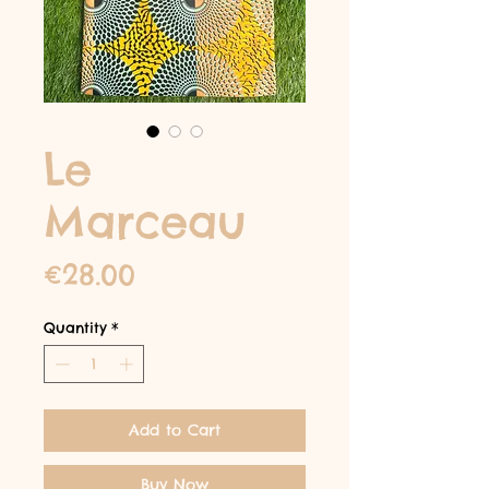
Le
Marceau
Price
€28.00
Quantity
*
Add to Cart
Buy Now