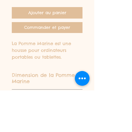
Ajouter au panier
Commander et payer
La Pomme Marine est une
housse pour ordinateurs
portables ou tablettes.
Grace à son intérieur douillet
en ouate vos appareils sont
Dimension de la Pomme
protégés.
Marine
33 x 23 (appareil 13
Matière de la Pomme
pouces)
Marine
39 x 30 (appareil 15
pouces)
Coton
Politique de Livraison
Intérieur douillet en ouate
Livraison gratuite au