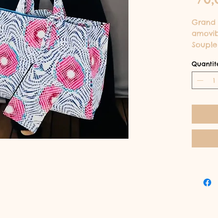
Grand 
amovib
Souple 
Quantit