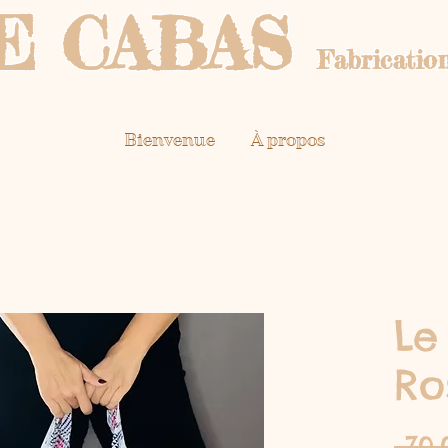
E CABAS
Fabrication
Bienvenue
À propos
Le
Ro
 70,