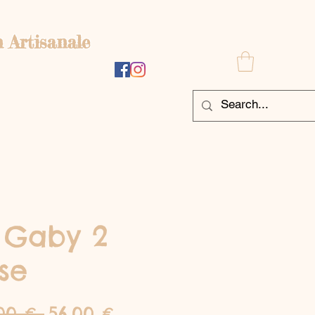
 Artisanale
 Gaby 2
se
Prix
Prix
00 € 
56,00 €