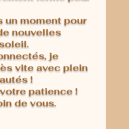
s un moment pour
de nouvelles
soleil.
onnectés, je
rès vite avec plein
autés !
votre patience !
in de vous.