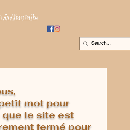
 Artisanale
ous,
petit mot pour
 que le site est
rement fermé pour