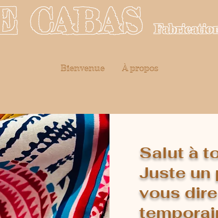
E CABAS
Fabrication
Bienvenue
À propos
Salut à t
Juste un 
vous dire
temporai