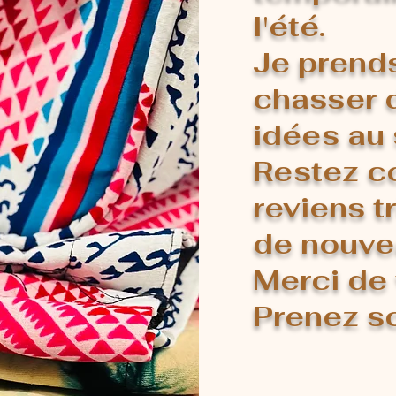
l'été.
Je prend
chasser 
idées au 
Restez c
reviens t
de nouve
Merci de 
Prenez so